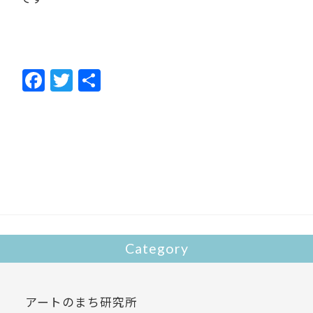
F
T
共
ac
w
有
e
itt
b
er
o
o
k
Category
アートのまち研究所